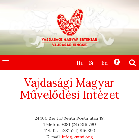
Hu
Sr
En
Toggle
navigation
Vajdasági Magyar
Művelődési Intézet
24400 Zenta/Senta Posta utca 18.
Telefon: +381 (24) 816 790
Telefax: +381 (24) 816 390
E-mail:
info@vmmi.org