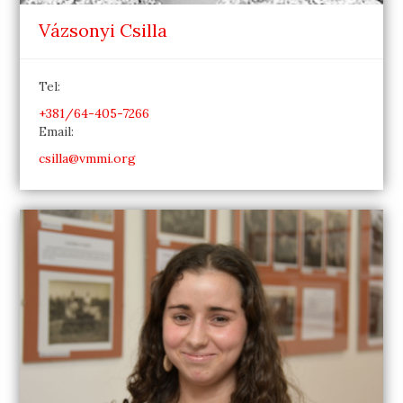
Vázsonyi Csilla
Tel:
+381/64-405-7266
Email:
csilla@vmmi.org