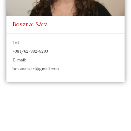
Bosznai Sára
Tel:
+381/62-892-8293
E-mail:
bosznai.sari@gmail.com