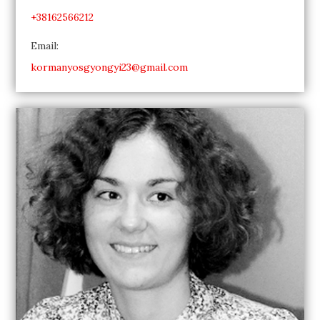
+38162566212
Email:
kormanyosgyongyi23@gmail.com