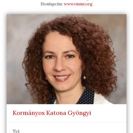
Honlapcím:
www.vmmi.org
Kormányos Katona Gyöngyi
Tel: