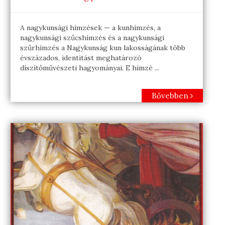
A nagykunsági hímzések — a kunhímzés, a
nagykunsági szűcshímzés és a nagykunsági
szűrhímzés a Nagykunság kun lakosságának több
évszázados, identitást meghatározó
díszítőművészeti hagyományai. E hímzé ...
Bővebben