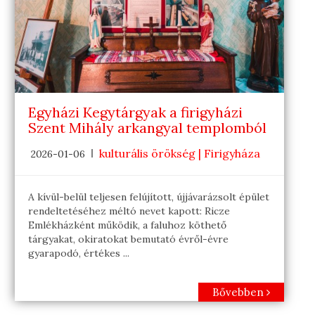
Egyházi Kegytárgyak a firigyházi
Szent Mihály arkangyal templomból
kulturális örökség | Firigyháza
2026-01-06
A kívül-belül teljesen felújított, újjávarázsolt épület
rendeltetéséhez méltó nevet kapott: Ricze
Emlékházként működik, a faluhoz köthető
tárgyakat, okiratokat bemutató évről-évre
gyarapodó, értékes ...
Bővebben