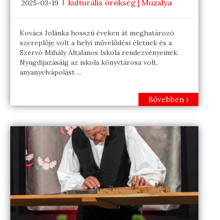
kulturális örökség | Muzslya
2025-03-19
Kovács Jolánka hosszú éveken át meghatározó
szereplője volt a helyi művelődési életnek és a
Szervó Mihály Általános Iskola rendezvényeinek.
Nyugdíjazásáig az iskola könyvtárosa volt,
anyanyelvápolást ...
Bővebben