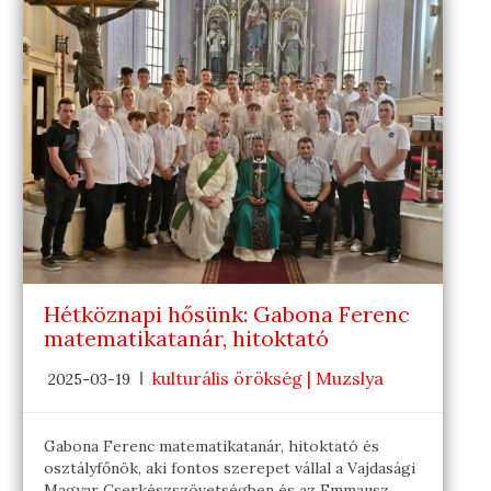
Hétköznapi hősünk: Gabona Ferenc
matematikatanár, hitoktató
kulturális örökség | Muzslya
2025-03-19
Gabona Ferenc matematikatanár, hitoktató és
osztályfőnök, aki fontos szerepet vállal a Vajdasági
Magyar Cserkészszövetségben és az Emmausz