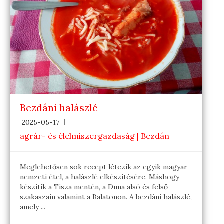
Bezdáni halászlé
2025-05-17
agrár- és élelmiszergazdaság | Bezdán
Meglehetősen sok recept létezik az egyik magyar
nemzeti étel, a halászlé elkészítésére. Máshogy
készítik a Tisza mentén, a Duna alsó és felső
szakaszain valamint a Balatonon. A bezdáni halászlé,
amely ...