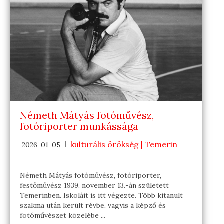
Németh Mátyás fotóművész,
fotóriporter munkássága
kulturális örökség | Temerin
2026-01-05
Németh Mátyás fotóművész, fotóriporter,
festőművész 1939. november 13.-án született
Temerinben. Iskoláit is itt végezte. Több kitanult
szakma után került révbe, vagyis a képző és
fotóművészet közelébe ...