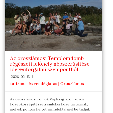
Az oroszlámosi Templomdomb
régészeti lelőhely népszerűsítése
idegenforgalmi szempontból
2026-02-13
turizmus és vendéglátás | Oroszlámos
Az oroszlámosi romok Vajdaság azon kevés
középkori építészeti emlékei közé tartoznak,
melyek pontos helyét maradéktalanul be tudjuk