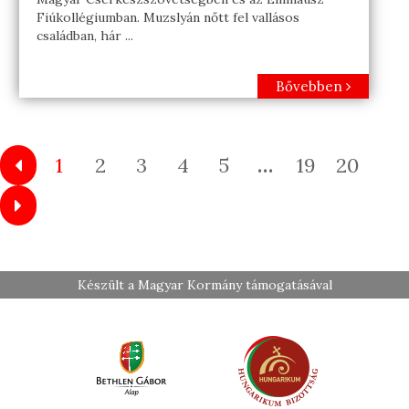
Fiúkollégiumban. Muzslyán nőtt fel vallásos
családban, hár ...
Bővebben
1
2
3
4
5
…
19
20
Készült a Magyar Kormány támogatásával