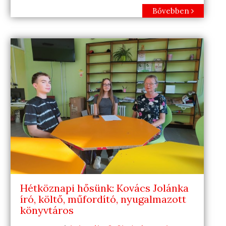
Bővebben
Hétköznapi hősünk: Kovács Jolánka
író, költő, műfordító, nyugalmazott
könyvtáros