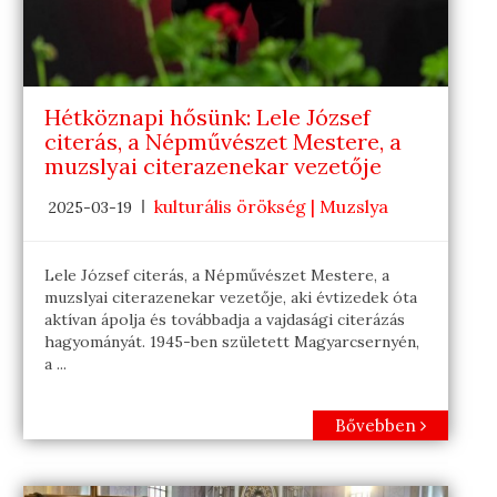
Hétköznapi hősünk: Lele József
citerás, a Népművészet Mestere, a
muzslyai citerazenekar vezetője
kulturális örökség | Muzslya
2025-03-19
Lele József citerás, a Népművészet Mestere, a
muzslyai citerazenekar vezetője, aki évtizedek óta
aktívan ápolja és továbbadja a vajdasági citerázás
hagyományát. 1945-ben született Magyarcsernyén,
a ...
Bővebben