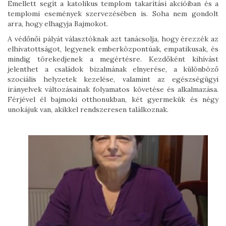
Emellett segít a katolikus templom takarítási akcióiban és a
templomi események szervezésében is. Soha nem gondolt
arra, hogy elhagyja Bajmokot.
A védőnői pályát választóknak azt tanácsolja, hogy érezzék az
elhivatottságot, legyenek emberközpontúak, empatikusak, és
mindig törekedjenek a megértésre. Kezdőként kihívást
jelenthet a családok bizalmának elnyerése, a különböző
szociális helyzetek kezelése, valamint az egészségügyi
irányelvek változásainak folyamatos követése és alkalmazása.
Férjével él bajmoki otthonukban, két gyermekük és négy
unokájuk van, akikkel rendszeresen találkoznak.