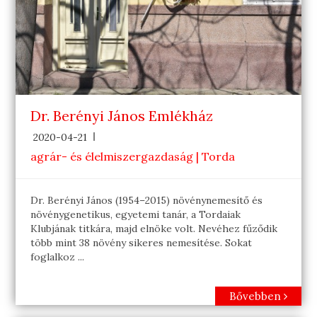
Dr. Berényi János Emlékház
2020-04-21
agrár- és élelmiszergazdaság | Torda
Dr. Berényi János (1954–2015) növénynemesítő és
növénygenetikus, egyetemi tanár, a Tordaiak
Klubjának titkára, majd elnöke volt. Nevéhez fűződik
több mint 38 növény sikeres nemesítése. Sokat
foglalkoz ...
Bővebben