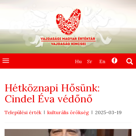
Hu
Sr
En
Toggle
navigation
Hétköznapi Hősünk:
Cindel Éva védőnő
Települési érték
kulturális örökség
2025-03-19