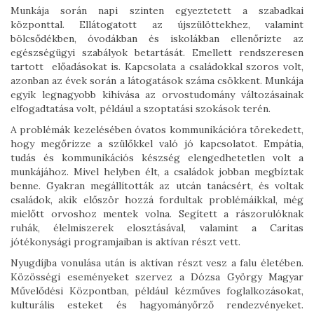
Munkája során napi szinten egyeztetett a szabadkai
központtal. Ellátogatott az újszülöttekhez, valamint
bölcsődékben, óvodákban és iskolákban ellenőrizte az
egészségügyi szabályok betartását. Emellett rendszeresen
tartott előadásokat is. Kapcsolata a családokkal szoros volt,
azonban az évek során a látogatások száma csökkent. Munkája
egyik legnagyobb kihívása az orvostudomány változásainak
elfogadtatása volt, például a szoptatási szokások terén.
A problémák kezelésében óvatos kommunikációra törekedett,
hogy megőrizze a szülőkkel való jó kapcsolatot. Empátia,
tudás és kommunikációs készség elengedhetetlen volt a
munkájához. Mivel helyben élt, a családok jobban megbíztak
benne. Gyakran megállították az utcán tanácsért, és voltak
családok, akik először hozzá fordultak problémáikkal, még
mielőtt orvoshoz mentek volna. Segített a rászorulóknak
ruhák, élelmiszerek elosztásával, valamint a Caritas
jótékonysági programjaiban is aktívan részt vett.
Nyugdíjba vonulása után is aktívan részt vesz a falu életében.
Közösségi eseményeket szervez a Dózsa György Magyar
Művelődési Központban, például kézműves foglalkozásokat,
kulturális esteket és hagyományőrző rendezvényeket.