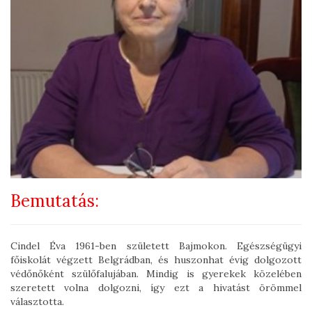
Bemutatás:
Cindel Éva 1961-ben született Bajmokon. Egészségügyi
főiskolát végzett Belgrádban, és huszonhat évig dolgozott
védőnőként szülőfalujában. Mindig is gyerekek közelében
szeretett volna dolgozni, így ezt a hivatást örömmel
választotta.