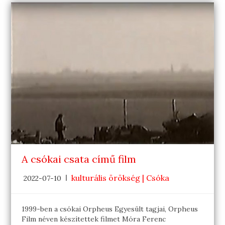
A csókai csata című film
kulturális örökség | Csóka
2022-07-10
1999-ben a csókai Orpheus Egyesült tagjai, Orpheus
Film néven készítettek filmet Móra Ferenc