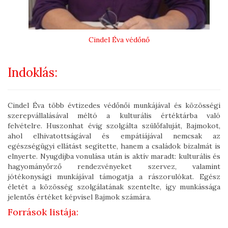
Cindel Éva védőnő
Indoklás:
Cindel Éva több évtizedes védőnői munkájával és közösségi
szerepvállalásával méltó a kulturális értéktárba való
felvételre. Huszonhat évig szolgálta szülőfaluját, Bajmokot,
ahol elhivatottságával és empátiájával nemcsak az
egészségügyi ellátást segítette, hanem a családok bizalmát is
elnyerte. Nyugdíjba vonulása után is aktív maradt: kulturális és
hagyományőrző rendezvényeket szervez, valamint
jótékonysági munkájával támogatja a rászorulókat. Egész
életét a közösség szolgálatának szentelte, így munkássága
jelentős értéket képvisel Bajmok számára.
Források listája: