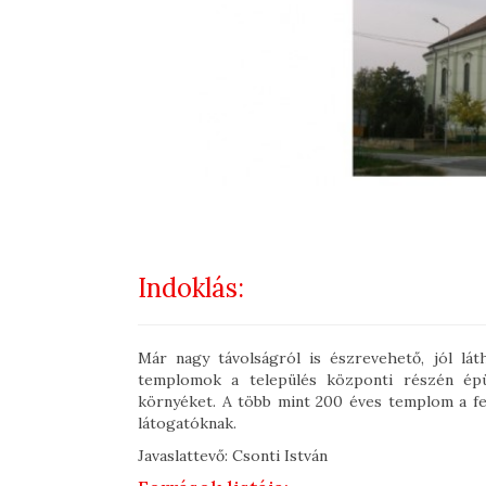
Indoklás:
Már nagy távolságról is észrevehető, jól lát
templomok a település központi részén épül
környéket. A több mint 200 éves templom a fel
látogatóknak.
Javaslattevő: Csonti István