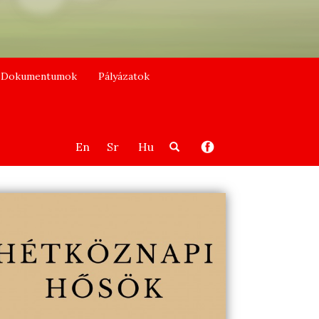
Dokumentumok
Pályázatok
En
Sr
Hu