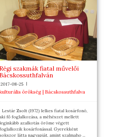
Régi szakmák fiatal művelői
Bácskossuthfalván
2017-08-25
kulturális örökség | Bácskossuthfalva
Lestár Zsolt (1972) lelkes fiatal kosárfonó,
aki fő foglalkozása, a méhészet mellett
leginkább azalkotás öröme végett
foglalkozik kosárfonással. Gyerekként
sokszor látta nagyapját, amint szalmaho ...