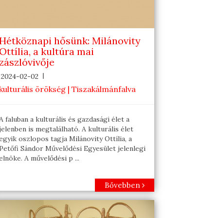
Hétköznapi hősünk: Milánovity
Ottília, a kultúra mai
zászlóvivője
2024-02-02
kulturális örökség | Tiszakálmánfalva
A faluban a kulturális és gazdasági élet a
jelenben is megtalálható. A kulturális élet
egyik oszlopos tagja Milánovity Ottília, a
Petőfi Sándor Művelődési Egyesület jelenlegi
elnöke. A művelődési p ...
Bővebben