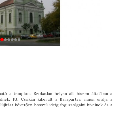
ható a templom. Szokatlan helyen áll, hiszen általában a
nek. Itt, Csókán kikerült a Barapartra, innen uralja a
újítást követően hosszú ideig fog szolgálni híveinek és a