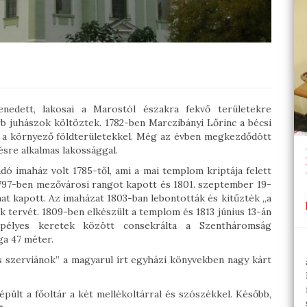
enedett, lakosai a Marostól északra fekvő területekre
b juhászok költöztek. 1782-ben Marczibányi Lőrinc a bécsi
t a környező földterületekkel. Még az évben megkezdődött
sre alkalmas lakossággal.
ó imaház volt 1785-től, ami a mai templom kriptája felett
 1797-ben mezővárosi rangot kapott és 1801. szeptember 19-
at kapott. Az imaházat 1803-ban lebontották és kitűzték „a
k tervét. 1809-ben elkészült a templom és 1813 június 13-án
élyes keretek között consekrálta a Szentháromság
ga 47 méter.
és szerviánok” a magyarul írt egyházi könyvekben nagy kárt
épült a főoltár a két mellékoltárral és szószékkel. Később,