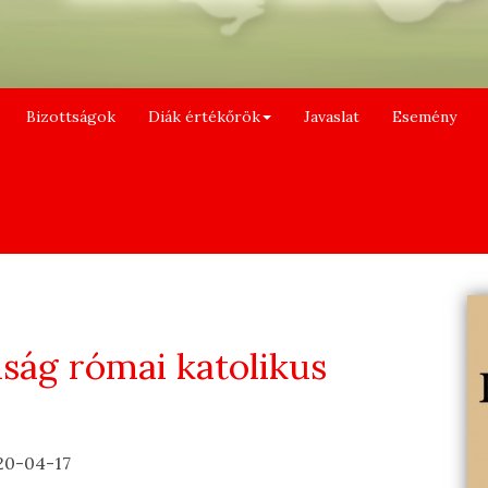
Bizottságok
Diák értékőrök
Javaslat
Esemény
ság római katolikus
20-04-17