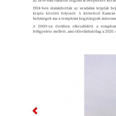
az 1876-ban vásárolt orgona is beépítésre kerül
1934-ben átalakították az uradalmi kripták be
kripta közötti folyosót. A kivitelező Kamrá
helyiségek ma a templomi kegytárgyak múzeumáu
A 2000-es években elkezdődött a templom t
felügyelete mellett, ami előreláthatólag a 2020.
Previous