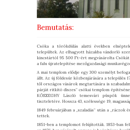
Bemutatás:
Csóka a törökdúlás alatti években elnéptel
települtek. Az elhagyott házakba vándorló szer
kincstártól 95 500 Ft-ért megvásárolta Csóká
a falu újratelepítése mezőgazdasági munkavégzé
A mai templom elődje egy 300 személyt befogad
állt. Az új földesúr közbenjárására a település
től országos vásárok megtartására is szabadalm
párját ritkító díszes” csókai templom építéséne
KŐSZEGHY László temesvári püspök ünnep
tiszteletére. Hossza 43, szélessége 19, magassá
1849 februárjában a „szaladás” után a „ráczok 
tettek.
1851-ben a templomot felújították. 1853-ban fel