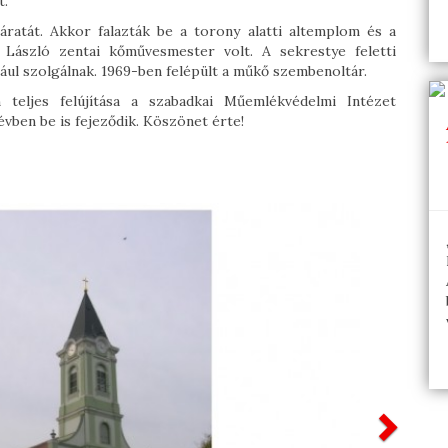
t.
járatát. Akkor falazták be a torony alatti altemplom és a
s László zentai kőművesmester volt. A sekrestye feletti
l szolgálnak. 1969-ben felépült a műkő szembenoltár.
eljes felújítása a szabadkai Műemlékvédelmi Intézet
 évben be is fejeződik. Köszönet érte!
Nex