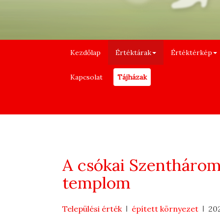
Kezdőlap
Értéktárak
Értéktérkép
Kapcsolat
Tájházak
A csókai Szenthárom
templom
Települési érték
épített környezet
20