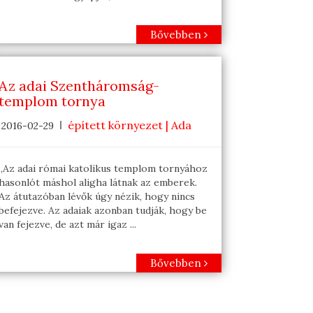
Bővebben
Az adai Szentháromság-
templom tornya
épített környezet | Ada
2016-02-29
„Az adai római katolikus templom tornyához
hasonlót máshol aligha látnak az emberek.
Az átutazóban lévők úgy nézik, hogy nincs
befejezve. Az adaiak azonban tudják, hogy be
van fejezve, de azt már igaz ...
Bővebben
t