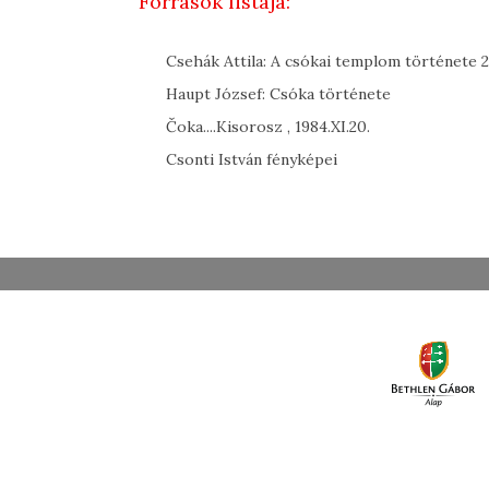
Források listája:
Csehák Attila: A csókai templom története 
Haupt József: Csóka története
Čoka....Kisorosz , 1984.XI.20.
Csonti István fényképei