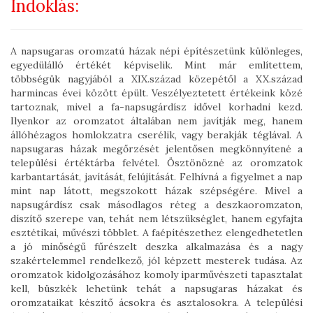
Indoklás:
A napsugaras oromzatú házak népi építészetünk különleges,
egyedülálló értékét képviselik. Mint már említettem,
többségük nagyjából a XIX.század közepétől a XX.század
harmincas évei között épült. Veszélyeztetett értékeink közé
tartoznak, mivel a fa-napsugárdísz idővel korhadni kezd.
Ilyenkor az oromzatot általában nem javítják meg, hanem
állóhézagos homlokzatra cserélik, vagy berakják téglával. A
napsugaras házak megőrzését jelentősen megkönnyítené a
települési értéktárba felvétel. Ösztönözné az oromzatok
karbantartását, javítását, felújítását. Felhívná a figyelmet a nap
mint nap látott, megszokott házak szépségére. Mivel a
napsugárdísz csak másodlagos réteg a deszkaoromzaton,
díszítő szerepe van, tehát nem létszükséglet, hanem egyfajta
esztétikai, művészi többlet. A faépítészethez elengedhetetlen
a jó minőségű fűrészelt deszka alkalmazása és a nagy
szakértelemmel rendelkező, jól képzett mesterek tudása. Az
oromzatok kidolgozásához komoly iparművészeti tapasztalat
kell, büszkék lehetünk tehát a napsugaras házakat és
oromzataikat készítő ácsokra és asztalosokra. A települési