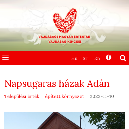
Hu
Sr
En
Toggle
navigation
Napsugaras házak Adán
Települési érték
épített környezet
2022-11-10