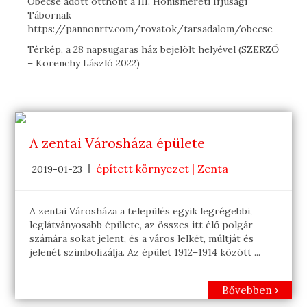
Óbecse adott otthont a III. Honismereti Ifjúsági
Tábornak
https://pannonrtv.com/rovatok/tarsadalom/obecse
Térkép, a 28 napsugaras ház bejelölt helyével (SZERZŐ
– Korenchy László 2022)
A zentai Városháza épülete
épített környezet | Zenta
2019-01-23
A zentai Városháza a település egyik legrégebbi,
leglátványosabb épülete, az összes itt élő polgár
számára sokat jelent, és a város lelkét, múltját és
jelenét szimbolizálja. Az épület 1912–1914 között ...
Bővebben