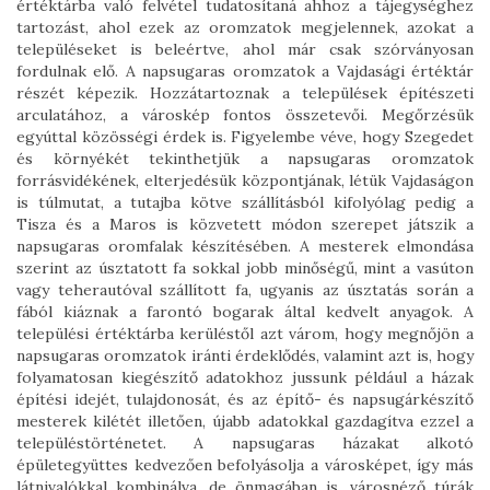
értéktárba való felvétel tudatosítaná ahhoz a tájegységhez
tartozást, ahol ezek az oromzatok megjelennek, azokat a
településeket is beleértve, ahol már csak szórványosan
fordulnak elő. A napsugaras oromzatok a Vajdasági értéktár
részét képezik. Hozzátartoznak a települések építészeti
arculatához, a városkép fontos összetevői. Megőrzésük
egyúttal közösségi érdek is. Figyelembe véve, hogy Szegedet
és környékét tekinthetjük a napsugaras oromzatok
forrásvidékének, elterjedésük központjának, létük Vajdaságon
is túlmutat, a tutajba kötve szállításból kifolyólag pedig a
Tisza és a Maros is közvetett módon szerepet játszik a
napsugaras oromfalak készítésében. A mesterek elmondása
szerint az úsztatott fa sokkal jobb minőségű, mint a vasúton
vagy teherautóval szállított fa, ugyanis az úsztatás során a
fából kiáznak a farontó bogarak által kedvelt anyagok. A
települési értéktárba kerüléstől azt várom, hogy megnőjön a
napsugaras oromzatok iránti érdeklődés, valamint azt is, hogy
folyamatosan kiegészítő adatokhoz jussunk például a házak
építési idejét, tulajdonosát, és az építő- és napsugárkészítő
mesterek kilétét illetően, újabb adatokkal gazdagítva ezzel a
településtörténetet. A napsugaras házakat alkotó
épületegyüttes kedvezően befolyásolja a városképet, így más
látnivalókkal kombinálva, de önmagában is, városnéző túrák