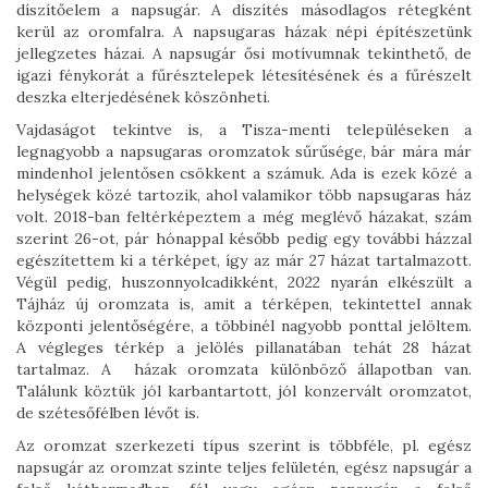
díszítőelem a napsugár. A díszítés másodlagos rétegként
kerül az oromfalra. A napsugaras házak népi építészetünk
jellegzetes házai. A napsugár ősi motívumnak tekinthető, de
igazi fénykorát a fűrésztelepek létesítésének és a fűrészelt
deszka elterjedésének köszönheti.
Vajdaságot tekintve is, a Tisza-menti településeken a
legnagyobb a napsugaras oromzatok sűrűsége, bár mára már
mindenhol jelentősen csökkent a számuk. Ada is ezek közé a
helységek közé tartozik, ahol valamikor több napsugaras ház
volt. 2018-ban feltérképeztem a még meglévő házakat, szám
szerint 26-ot, pár hónappal később pedig egy további házzal
egészítettem ki a térképet, így az már 27 házat tartalmazott.
Végül pedig, huszonnyolcadikként, 2022 nyarán elkészült a
Tájház új oromzata is, amit a térképen, tekintettel annak
központi jelentőségére, a többinél nagyobb ponttal jelöltem.
A végleges térkép a jelölés pillanatában tehát 28 házat
tartalmaz. A házak oromzata különböző állapotban van.
Találunk köztük jól karbantartott, jól konzervált oromzatot,
de szétesőfélben lévőt is.
Az oromzat szerkezeti típus szerint is többféle, pl. egész
napsugár az oromzat szinte teljes felületén, egész napsugár a