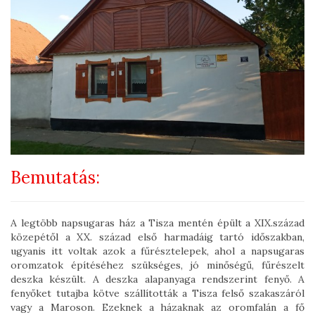
Bemutatás:
A legtöbb napsugaras ház a Tisza mentén épült a XIX.század
közepétől a XX. század első harmadáig tartó időszakban,
ugyanis itt voltak azok a fűrésztelepek, ahol a napsugaras
oromzatok építéséhez szükséges, jó minőségű, fűrészelt
deszka készült. A deszka alapanyaga rendszerint fenyő. A
fenyőket tutajba kötve szállították a Tisza felső szakaszáról
vagy a Maroson. Ezeknek a házaknak az oromfalán a fő