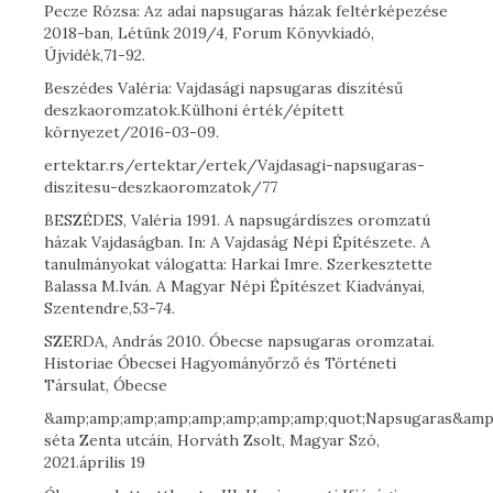
Pecze Rózsa: Az adai napsugaras házak feltérképezése
2018-ban, Létünk 2019/4, Forum Könyvkiadó,
Újvidék,71-92.
Beszédes Valéria: Vajdasági napsugaras díszítésű
deszkaoromzatok.Külhoni érték/épített
környezet/2016-03-09.
ertektar.rs/ertektar/ertek/Vajdasagi-napsugaras-
diszitesu-deszkaoromzatok/77
BESZÉDES, Valéria 1991. A napsugárdíszes oromzatú
házak Vajdaságban. In: A Vajdaság Népi Építészete. A
tanulmányokat válogatta: Harkai Imre. Szerkesztette
Balassa M.Iván. A Magyar Népi Építészet Kiadványai,
Szentendre,53-74.
SZERDA, András 2010. Óbecse napsugaras oromzatai.
Historiae Óbecsei Hagyományőrző és Történeti
Társulat, Óbecse
&amp;amp;amp;amp;amp;amp;amp;amp;quot;Napsugaras&amp
séta Zenta utcáin, Horváth Zsolt, Magyar Szó,
2021.április 19