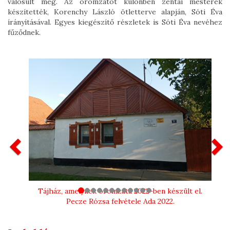
valósult meg. Az oromzatot különben zentai mesterek
készítették, Korenchy László ötletterve alapján, Sóti Éva
írányításával. Egyes kiegészítő részletek is Sóti Éva nevéhez
fűződnek.
Previous
N
Tájház, amelynek oromzata 2022-ben készült el.
Pecze Rózsa felvétele Ada 2022.