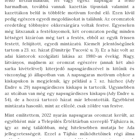
felső kétharmadban, fél vagy egész napsugár a felső
harmadban, továbbá vannak kazettás típusúak valamint a
kazettákon belül is többféle motívum fordul elő. Ezen kívül
pedig egészen egyedi megoldásokat is találunk. Az oromzatok
eredetileg többnyire okkersárgára voltak festve. Egyeseken
még látszanak a festéknyomok, két oromzaton pedig minden
kétséget kizáróan még tart a festés, ebből az egyik frissen
festett, felújított, egyedi mintázatú. Kiemelt jelentőségűnek
tartom a 23. sz. házat (Dimitrije Tucović u. 3). Ez a ház volt az
adai kántorok szolgálati lakása az 1980-as évekig. Nagy,
látványos, majdnem az oromzat egészére (annak két alsó
sarka kivételével) kiterjedő napsugárdíszével is kitűnik és
viszonylag jó állapotban van. A napsugaras motívum olykor a
kiskapukon is megjelenik, így például a 7. sz. házhoz (Ady
Endre u. 29) napsugárdíszes kiskapu is tartozik. Ugyanebben
az utcában van még egy napsugárdíszes kiskapu (Ady Endre u.
54), de a hozzá tartozó házat már lebontották. Egyébként
mintázata hasonló, mint az előzőé, csak zöldre van festve.
Mint említettem, 2022 nyarán napsugaras oromzat került, az
egyébként már a Település Értéktárban szereplő Tájházra is,
így az még találóbban, még hitelesebben mutatja be Ada
jellegzetességeit. Ezzel a Tájház működtetőinek régi álma