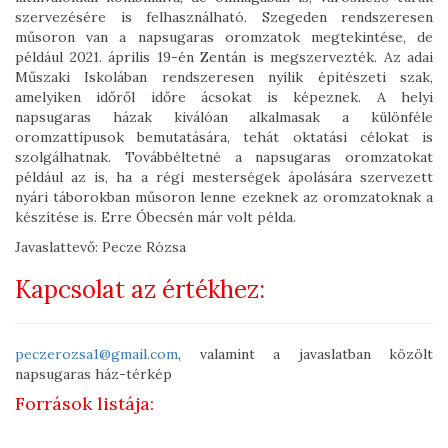
szervezésére is felhasználható. Szegeden rendszeresen
műsoron van a napsugaras oromzatok megtekintése, de
például 2021. április 19-én Zentán is megszervezték. Az adai
Műszaki Iskolában rendszeresen nyílik építészeti szak,
amelyiken időről időre ácsokat is képeznek. A helyi
napsugaras házak kiválóan alkalmasak a különféle
oromzattípusok bemutatására, tehát oktatási célokat is
szolgálhatnak. Továbbéltetné a napsugaras oromzatokat
például az is, ha a régi mesterségek ápolására szervezett
nyári táborokban műsoron lenne ezeknek az oromzatoknak a
készítése is. Erre Óbecsén már volt példa.
Javaslattevő: Pecze Rózsa
Kapcsolat az értékhez:
peczerozsa1@gmail.com
, valamint a javaslatban közölt
napsugaras ház-térkép
Források listája: