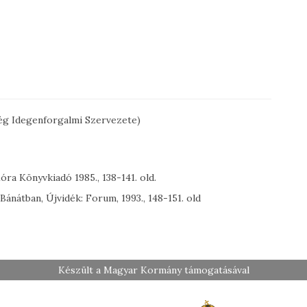
ég Idegenforgalmi Szervezete)
óra Könyvkiadó 1985., 138-141. old.
 Bánátban, Újvidék: Forum, 1993., 148-151. old
Készült a Magyar Kormány támogatásával