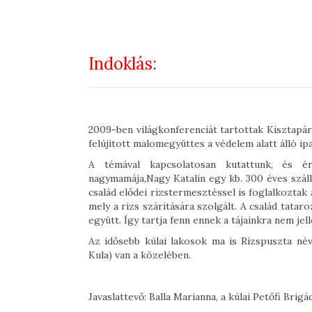
Indoklás:
2009-ben világkonferenciát tartottak Kisztapáro
felújított malomegyüttes a védelem alatt álló ip
A témával kapcsolatosan kutattunk, és ér
nagymamája,Nagy Katalin egy kb. 300 éves szál
család elődei rizstermesztéssel is foglalkoztak 
mely a rizs szárítására szolgált. A család tatar
együtt. Így tartja fenn ennek a tájainkra nem j
Az idősebb kúlai lakosok ma is Rizspuszta n
Kula) van a közelében.
Javaslattevő: Balla Marianna, a kúlai Petőfi Brigá