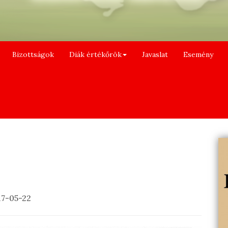
Bizottságok
Diák értékőrök
Javaslat
Esemény
17-05-22