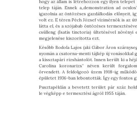
hogy az állam is létrehozzon egy ilyen telepet 
telep táján. Ennek a„demonstration ad oculos
igazolnia az öntözéses gazdálkodás előnyeit, íg
volt ez. E téren Péch József vízimérnök is az ú
látta el, és a szójabab öntözéses termesztésév
csülleng (Isatis tinctoria) ültetésével növényi
megjelenése kiszorította ezt.
Később Bodola Lajos (aki Gábor Áron szárnysegé
nyomán a csatorna-menti tájkép új vonásokkal g
a kissztapári rizshántolót. Innen került ki a h
Carolina koronarizs” néven került forgalo
örvendett. A feldolgozó üzem 1918-ig működö
épületet 1936-ban lebontották. Így egy fontos 
Pusztapéklán a bevetett terület pár száz ho
le végképp e termesztési ágról 1955 táján.