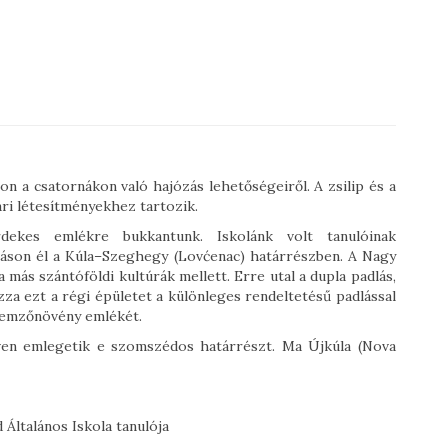
n a csatornákon való hajózás lehetőségeiről. A zsilip és a
ari létesítményekhez tartozik.
dekes emlékre bukkantunk. Iskolánk volt tanulóinak
láson él a Kúla–Szeghegy (Lovćenac) határrészben. A Nagy
a más szántóföldi kultúrák mellett. Erre utal a dupla padlás,
ozza ezt a régi épületet a különleges rendeltetésű padlással
ellemzőnövény emlékét.
éven emlegetik e szomszédos határrészt. Ma Újkúla (Nova
d Általános Iskola tanulója