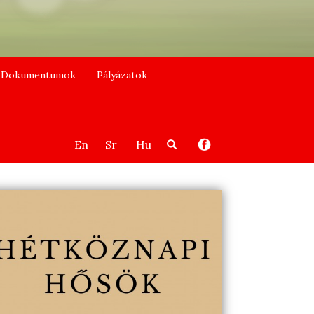
Dokumentumok
Pályázatok
En
Sr
Hu