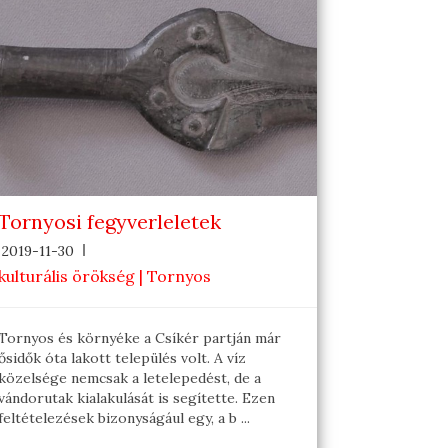
Tornyosi fegyverleletek
2019-11-30
kulturális örökség | Tornyos
Tornyos és környéke a Csíkér partján már
ősidők óta lakott település volt. A víz
közelsége nemcsak a letelepedést, de a
vándorutak kialakulását is segítette. Ezen
feltételezések bizonyságául egy, a b ...