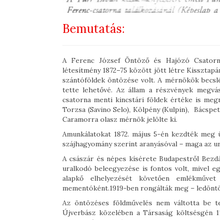
Bemutatás:
A Ferenc József Öntöző és Hajózó Csatorn
létesítmény 1872–75 között jött létre Kissztapá
szántóföldek öntözése volt. A mérnökök becsl
tette lehetővé. Az állam a részvények megvás
csatorna menti kincstári földek értéke is meg
Torzsa (Savino Selo), Kölpény (Kulpin), Bácspet
Caramorra olasz mérnök jelölte ki.
Amunkálatokat 1872. május 5-én kezdték meg ü
szájhagyomány szerint aranyásóval – maga az ur
A császár és népes kísérete Budapestről Bezdá
uralkodó beleegyezése is fontos volt, mivel e
alapkő elhelyezését követően emlékművet
mementóként.1919-ben rongálták meg – ledöntötté
Az öntözéses földművelés nem váltotta be t
Újverbász közelében a Társaság költsésgén 118