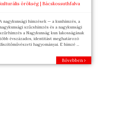
kulturális örökség | Bácskossuthfalva
A nagykunsági hímzések — a kunhímzés, a
nagykunsági szűcshímzés és a nagykunsági
szűrhímzés a Nagykunság kun lakosságának
több évszázados, identitást meghatározó
díszítőművészeti hagyományai. E hímzé ...
Bővebben
t