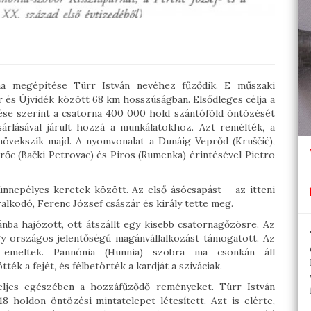
a megépítése Türr István nevéhez fűződik. E műszaki
r és Újvidék között 68 km hosszúságban. Elsődleges célja a
ése szerint a csatorna 400 000 hold szántóföld öntözését
árlásával járult hozzá a munkálatokhoz. Azt remélték, a
növekszík majd. A nyomvonalat a Dunáig Veprőd (Kruščić),
rőc (Bački Petrovac) és Piros (Rumenka) érintésével Pietro
nnepélyes keretek között. Az első ásócsapást – az itteni
alkodó, Ferenc József császár és király tette meg.
nba hajózott, ott átszállt egy kisebb csatornagőzösre. Az
gy országos jelentőségű magánvállalkozást támogatott. Az
 emeltek. Pannónia (Hunnia) szobra ma csonkán áll
k a fejét, és félbetörték a kardját a sziváciak.
eljes egészében a hozzáfűződő reményeket. Türr István
 holdon öntözési mintatelepet létesített. Azt is elérte,