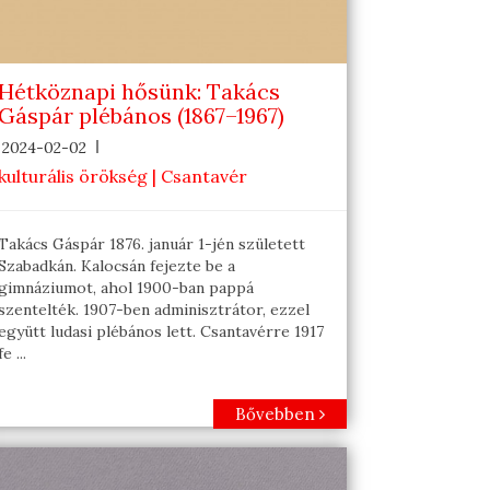
Hétköznapi hősünk: Takács
Gáspár plébános (1867–1967)
2024-02-02
kulturális örökség | Csantavér
Takács Gáspár 1876. január 1-jén született
Szabadkán. Kalocsán fejezte be a
gimnáziumot, ahol 1900-ban pappá
szentelték. 1907-ben adminisztrátor, ezzel
együtt ludasi plébános lett. Csantavérre 1917
fe ...
Bővebben