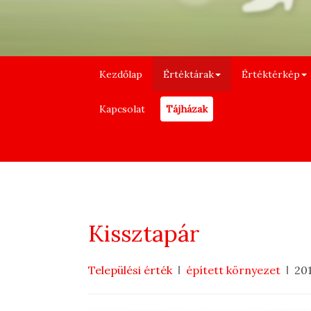
Kezdőlap
Értéktárak
Értéktérkép
Kapcsolat
Tájházak
Kissztapár
Települési érték
épített környezet
20