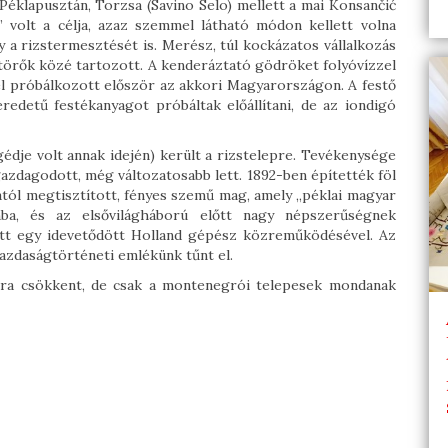
Péklapusztán, Torzsa (Savino Selo) mellett a mai Konsančić
” volt a célja, azaz szemmel látható módon kellett volna
y a rizstermesztését is. Merész, túl kockázatos vállalkozás
ttörők közé tartozott. A kenderáztató gödröket folyóvízzel
el próbálkozott először az akkori Magyarországon. A festő
 eredetű festékanyagot próbáltak előállítani, de az iondigó
dje volt annak idején) került a rizstelepre. Tevékenysége
azdagodott, még változatosabb lett. 1892-ben építették föl
éjától megtisztított, fényes szemű mag, amely „péklai magyar
mba, és az elsővilágháború előtt nagy népszerűségnek
tt egy idevetődött Holland gépész közreműködésével. Az
gazdaságtörténeti emlékünk tűnt el.
ldra csökkent, de csak a montenegrói telepesek mondanak