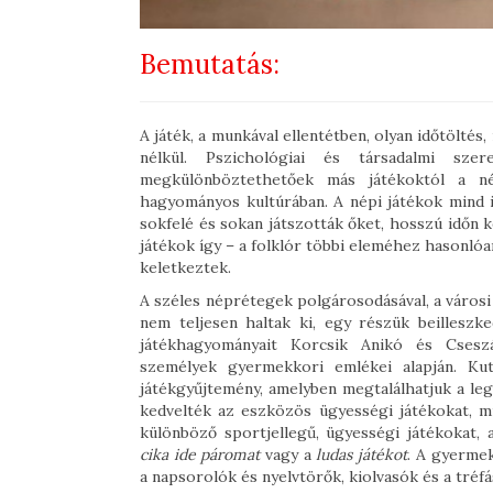
Bemutatás:
A játék, a munkával ellentétben, olyan időtölté
nélkül. Pszichológiai és társadalmi sze
megkülönböztethetőek más játékoktól a n
hagyományos kultúrában. A népi játékok mind id
sokfelé és sokan játszották őket, hosszú időn k
játékok így – a folklór többi eleméhez hasonló
keletkeztek.
A széles néprétegek polgárosodásával, a városi 
nem teljesen haltak ki, egy részük beilleszk
játékhagyományait Korcsik Anikó és Csesz
személyek gyermekkori emlékei alapján. K
játékgyűjtemény, amelyben megtalálhatjuk a leg
kedvelték az eszközös ügyességi játékokat, m
különböző sportjellegű, ügyességi játékokat,
cika ide páromat
vagy a
ludas játékot
. A gyermek
a napsorolók és nyelvtörők, kiolvasók és a tréf