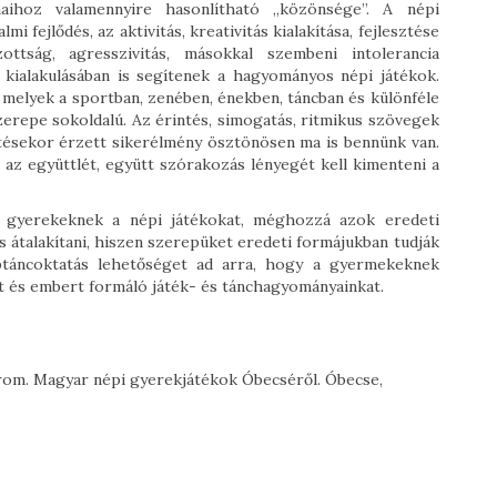
aihoz valamennyire hasonlítható „közönsége”. A népi
 fejlődés, az aktivitás, kreativitás kialakítása, fejlesztése
ttság, agresszivitás, másokkal szembeni intolerancia
kialakulásában is segítenek a hagyományos népi játékok.
 melyek a sportban, zenében, énekben, táncban és különféle
szerepe sokoldalú. Az érintés, simogatás, ritmikus szövegek
ítésekor érzett sikerélmény ösztönösen ma is bennünk van.
 az együttlét, együtt szórakozás lényegét kell kimenteni a
i a gyerekeknek a népi játékokat, méghozzá azok eredeti
 átalakítani, hiszen szerepüket eredeti formájukban tudják
éptáncoktatás lehetőséget ad arra, hogy a gyermekeknek
 és embert formáló játék- és tánchagyományainkat.
árom. Magyar népi gyerekjátékok Óbecséről. Óbecse,