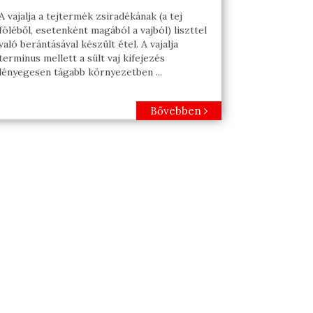
A vajalja a tejtermék zsiradékának (a tej
föléből, esetenként magából a vajból) liszttel
való berántásával készült étel. A vajalja
terminus mellett a sült vaj kifejezés
lényegesen tágabb környezetben ...
Bővebben