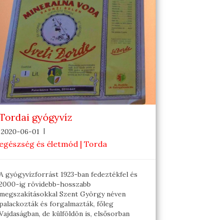
Tordai gyógyvíz
2020-06-01
egészség és életmód | Torda
A gyógyvízforrást 1923-ban fedeztékfel és
2000-ig rövidebb-hosszabb
megszakításokkal Szent György néven
palackozták és forgalmazták, főleg
Vajdaságban, de külföldön is, elsősorban