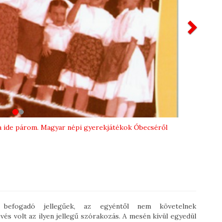
Nex
ka ide párom. Magyar népi gyerekjátékok Óbecséről
befogadó jellegűek, az egyéntől nem követelnek
és volt az ilyen jellegű szórakozás. A mesén kívül egyedül