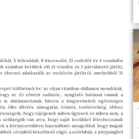
ókát, 5 bölcsődalt, 8 kisorsolót, 13 csúfolót és 4 vonululós
 számban kerültek elő (4 vonulós és 1 párválasztó játék),
 óbecsei adatkazlők az eszközös játékról, amelyekből 31
erepet tölthetnek be: az olyan ritmikus-dallamos mondókák,
vagy az
Ez elment vadászni…
nyugtató hatással vannak a
ok is alátámasztanak, hiszen a kisgyermekek egészséges
s, ölbe ültetés, simogatás, érintés, testközelség. Ahhoz
készségeik, hogy rájöjjenek miben ügyesek és miben nem, a
is szükségük van arra, hogy saját kezükkel létrehozzanak
enek a környezetükben használható anyagokkal, hogy maguk
ombból, cérnából készíthető zúgó, a szőrlabda, a pitypangból