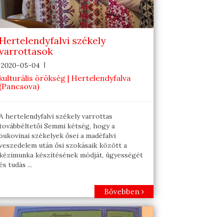
Hertelendyfalvi székely
varrottasok
2020-05-04
kulturális örökség | Hertelendyfalva
(Pancsova)
A hertelendyfalvi székely varrottas
továbbéltetői Semmi kétség, hogy a
bukovinai székelyek ősei a madéfalvi
veszedelem után ősi szokásaik között a
kézimunka készítésének módját, ügyességét
és tudás ...
Bővebben