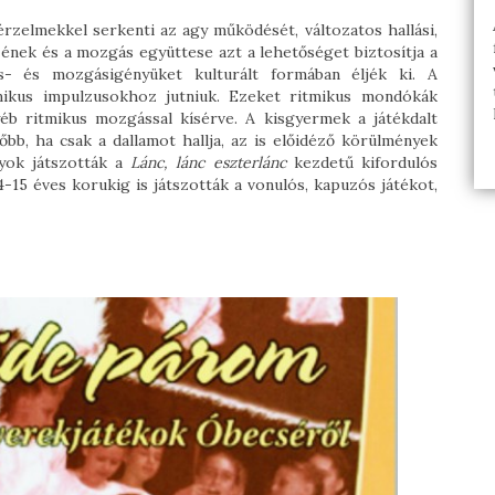
rzelmekkel serkenti az agy működését, változatos hallási,
Az ének és a mozgás együttese azt a lehetőséget biztosítja a
s- és mozgásigényüket kulturált formában éljék ki. A
mikus impulzusokhoz jutniuk. Ezeket ritmikus mondókák
gyéb ritmikus mozgással kísérve. A kisgyermek a játékdalt
b, ha csak a dallamot hallja, az is előidéző körülmények
nyok játszották a
Lánc, lánc eszterlánc
kezdetű kifordulós
4-15 éves korukig is játszották a vonulós, kapuzós játékot,