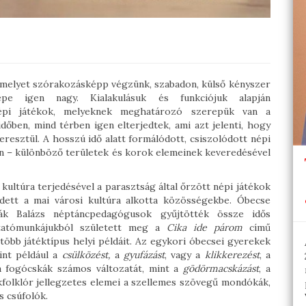
s, melyet szórakozásképp végzünk, szabadon, külső kényszer
repe igen nagy. Kialakulásuk és funkciójuk alapján
épi játékok, melyeknek meghatározó szerepük van a
őben, mind térben igen elterjedtek, ami azt jelenti, hogy
eresztül. A hosszú idő alatt formálódott, csiszolódott népi
an – különböző területek és korok elemeinek keveredésével
kultúra terjedésével a parasztság által őrzött népi játékok
edett a mai városi kultúra alkotta közösségekbe. Óbecse
ák Balázs néptáncpedagógusok gyűjtötték össze idős
utatómunkájukból született meg a
Cika ide párom
című
több játéktípus helyi példáit. Az egykori óbecsei gyerekek
int például a
csülközést,
a
gyufázást
, vagy a
klikkerezést
, a
 a fogócskák számos változatát, mint a
gödörmacskázást
, a
folklór jellegzetes elemei a szellemes szövegű mondókák,
ás csúfolók.