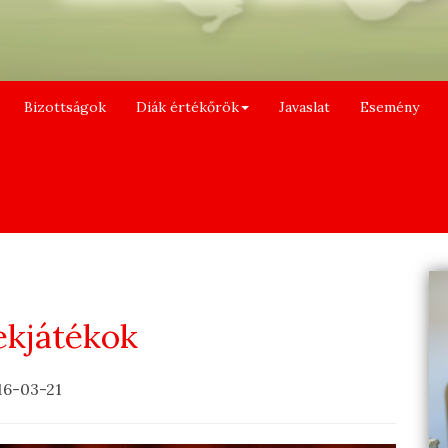
Bizottságok
Diák értékőrök
Javaslat
Esemény
ekjátékok
16-03-21