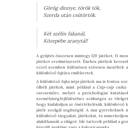
Görög dinnye, török tök,
Szerda után csütörtök.
Két szélin fakanál,
Közepébe aranytál!
A gyüjtés összesen mintegy 120 játékot, 11 mond
játékot eredményezett. Énekes játékok kevesebb
ezzel szemben különösen szívesen meséltek az
különböző fajtára emlékeztek.
A különböző fajta népi játékok ma is fontos sz
ölbéli játékok, mint például a
Csip-csip csóka
csecsemőre, melyet a pszichológiai kutatás
személyiségfejlődéséhez szükséges az ölelgeté
hogy kialakuljon az önértékelésük, különböző 
játék szolgál segítségül. A mai gyerekeknek 
különböző tárgyakat, játékokat, és ismerkedj
alakíthassák a világot. Ide tartozik például a g
készült nyaklánc vagy a kukoricapuska.