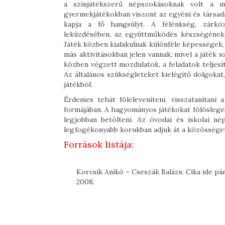
a színjátékszerű népszokásoknak volt a m
gyermekjátékokban viszont az egyéni és társadalmi
kapja a fő hangsúlyt. A félénkség, zárkózo
leküzdésében, az együttműködés készségének 
Játék közben kialakulnak különféle képességek,
más aktivitásokban jelen vannak, mivel a játék 
közben végzett mozdulatok, a feladatok teljes
Az általános szükségleteket kielégítő dolgokat,
játékból.
Érdemes tehát föleleveníteni, visszatanítan
formájában. A hagyományos játékokat fölösleges
legjobban betölteni. Az óvodai és iskolai n
legfogékonyabb korukban adjuk át a közösséget
Források listája:
Korcsik Anikó – Cseszák Balázs: Cika ide p
2008.