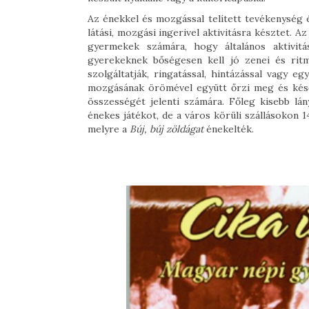
Az énekkel és mozgással telített tevékenység é
látási, mozgási ingerivel aktivitásra késztet. 
gyermekek számára, hogy általános aktivitá
gyerekeknek bőségesen kell jó zenei és rit
szolgáltatják, ringatással, hintázással vagy e
mozgásának örömével együtt őrzi meg és későb
összességét jelenti számára. Főleg kisebb lá
énekes játékot, de a város körüli szállásokon 1
melyre a
Búj, búj zöldágat
énekelték.