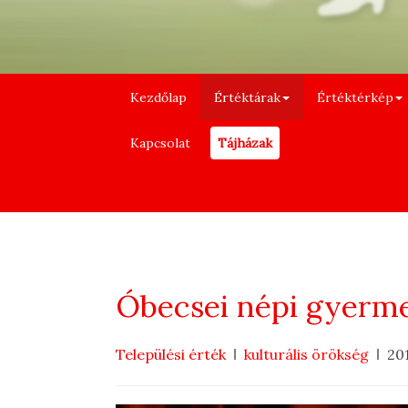
Kezdőlap
Értéktárak
Értéktérkép
Kapcsolat
Tájházak
Óbecsei népi gyerm
Települési érték
kulturális örökség
20