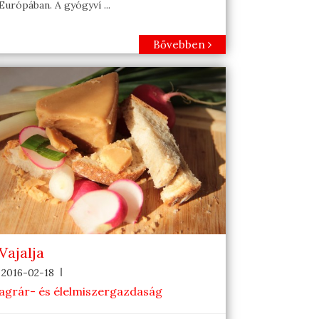
Európában. A gyógyví ...
Bővebben
Vajalja
2016-02-18
agrár- és élelmiszergazdaság